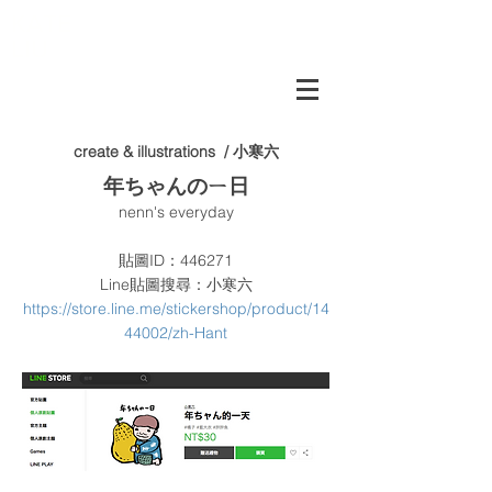
KATE
LIU
create & illustrations / 小寒六
年ちゃんのㄧ日
nenn's everyday
貼圖ID：446271
Line貼圖搜尋：小寒六
https://store.line.me/stickershop/product/14
44002/zh-Hant