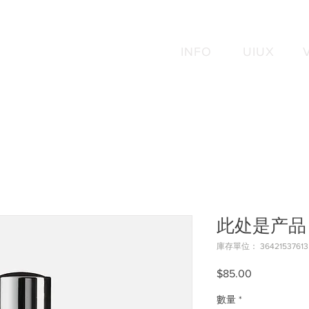
INFO
UIUX
此处是产品
庫存單位： 36421537613
$85.00
價
格
數量
*