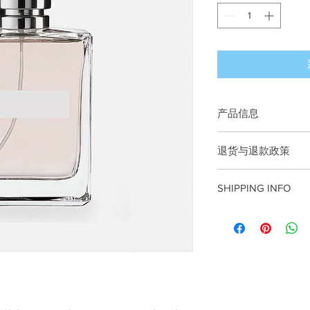
产品信息
此处是产品详情。此
退货与退款政策
如尺寸、材料、保养
产品的独特之处，以
此处是退货与退款政
希望能在购买之前清
SHIPPING INFO
满意的产品。退款或
信息，让买家有信心
建立起信任关系，使
I'm a shipping policy.
information about yo
cost. Providing strai
shipping policy is a g
your customers that 
confidence.