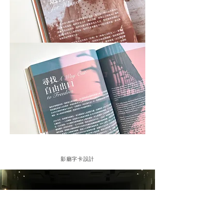
​影廳字卡設計​