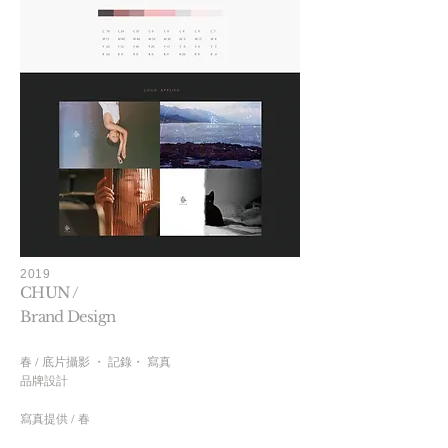
2019
CHUN /
Brand Design
春 / 底片攝影 ・ 記錄・ 寫真
品牌設計
​寫真提供 / 春