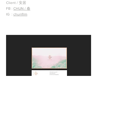
Client / 安居
FB :
CHUN / 春
IG :
chunfilm